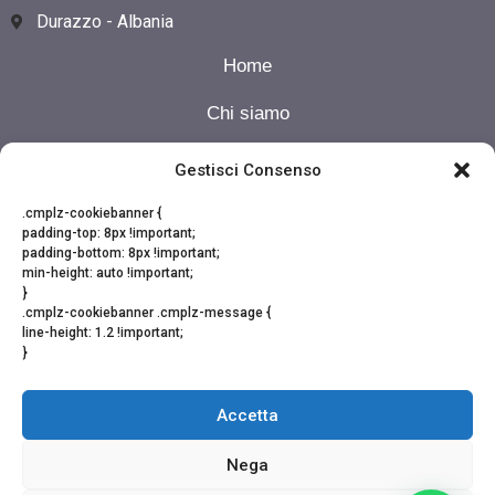
Durazzo - Albania
Home
Chi siamo
I nostri Tour
Gestisci Consenso
Calendario
.cmplz-cookiebanner {
padding-top: 8px !important;
padding-bottom: 8px !important;
Contatti
min-height: auto !important;
}
FAQ- Domande frequenti
.cmplz-cookiebanner .cmplz-message {
line-height: 1.2 !important;
Magazine
}
Accetta
INFORMAZIONI GENERALI
Condizioni di vendita
Nega
Privacy Policy